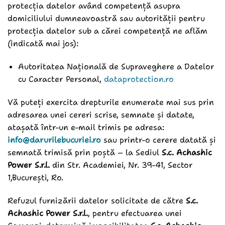
protecția datelor având competență asupra
domiciliului dumneavoastră sau autorității pentru
protecția datelor sub a cărei competență ne aflăm
(indicată mai jos):
Autoritatea Națională de Supraveghere a Datelor
cu Caracter Personal,
dataprotection.ro
Vă puteți exercita drepturile enumerate mai sus prin
adresarea unei cereri scrise, semnate și datate,
atașată într-un e-mail trimis pe adresa:
info@darurilebucuriei.ro
sau printr-o cerere datată și
semnată trimisă prin poștă – la Sediul
S.c. Achashic
Power S.r.l.
din Str. Academiei, Nr. 39-41, Sector
1,București, Ro.
Refuzul furnizării datelor solicitate de către
S.c.
Achashic Power S.r.l.
, pentru efectuarea unei