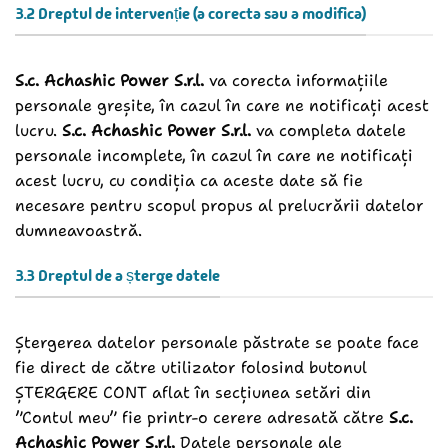
3.2 Dreptul de intervenție (a corecta sau a modifica)
S.c. Achashic Power S.r.l.
va corecta informațiile
personale greșite, în cazul în care ne notificați acest
lucru.
S.c. Achashic Power S.r.l.
va completa datele
personale incomplete, în cazul în care ne notificați
acest lucru, cu condiția ca aceste date să fie
necesare pentru scopul propus al prelucrării datelor
dumneavoastră.
3.3 Dreptul de a șterge datele
Ștergerea datelor personale păstrate se poate face
fie direct de către utilizator folosind butonul
ȘTERGERE CONT aflat în secțiunea setări din
”Contul meu” fie printr-o cerere adresată către
S.c.
Achashic Power S.r.l.
Datele personale ale