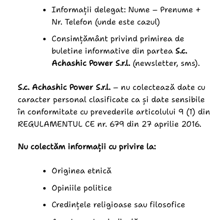
Informații delegat: Nume – Prenume +
Nr. Telefon (unde este cazul)
Consimțământ privind primirea de
buletine informative din partea
S.c.
Achashic Power S.r.l.
(newsletter, sms).
S.c. Achashic Power S.r.l.
– nu colectează date cu
caracter personal clasificate ca și date sensibile
în conformitate cu prevederile articolului 9 (1) din
REGULAMENTUL CE nr. 679 din 27 aprilie 2016.
Nu colectăm informații cu privire la:
Originea etnică
Opiniile politice
Credințele religioase sau filosofice