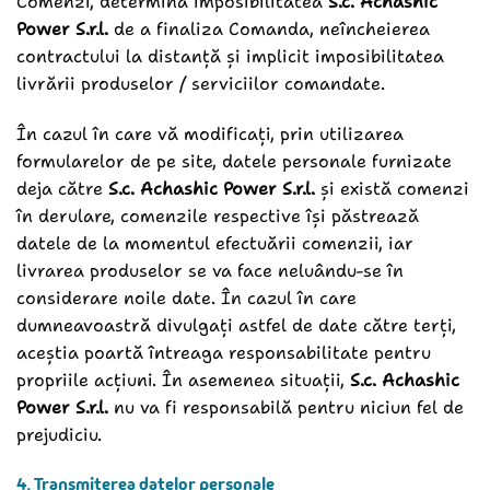
Comenzi, determină imposibilitatea
S.c. Achashic
Power S.r.l.
de a finaliza Comanda, neîncheierea
contractului la distanță și implicit imposibilitatea
livrării produselor / serviciilor comandate.
În cazul în care vă modificați, prin utilizarea
formularelor de pe site, datele personale furnizate
deja către
S.c. Achashic Power S.r.l.
și există comenzi
în derulare, comenzile respective își păstrează
datele de la momentul efectuării comenzii, iar
livrarea produselor se va face neluându-se în
considerare noile date. În cazul în care
dumneavoastră divulgați astfel de date către terți,
aceștia poartă întreaga responsabilitate pentru
propriile acțiuni. În asemenea situații,
S.c. Achashic
Power S.r.l.
nu va fi responsabilă pentru niciun fel de
prejudiciu.
4. Transmiterea datelor personale