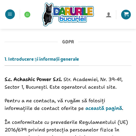
Sari
la
conținut
GDPR
1. Introducere și informații generale
S.c. Achashic Power S.r.l.
Str. Academiei, Nr. 39-41,
Sector 1, București. Este operatorul acestui site.
Pentru a ne contacta, vă rugăm să folosiți
informațiile de contact oferite pe
această pagină
.
În conformitate cu prevederile Regulamentului (UE)
2016/679 privind protecția persoanelor fizice în